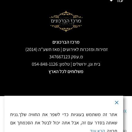
עוד
מרכז הברכונים
זמירות ומזכרות לאירועים | מאז תשע"ה (2014)
מ.עסק 347667123
בית וגן, ירושלים | טלפון: 054-848-1126
משלוחים לכל הארץ
אתר זה משתמש בעוגיות כדי לשפר את החוויה שלך.נניח
התשלום מאובטח בתקן PCI
שאתה בסדר עם זה, אבל אתה יכול לבטל את הסכמתך אם
תרצה.
קרא עוד
הפצה ושיווק מזכרות לאירועים – זמירות ומזכרות לאירועים, מאז 2013. בית וגן, ירושלים. טלפון
0