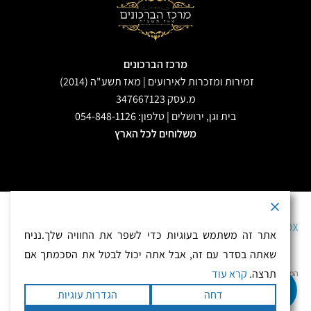
מרכז הברכונים
זמירות ומזכרות לאירועים | מאז תשע"ה (2014)
מ.עסק 347667123
בית וגן, ירושלים | טלפון: 054-848-1126
משלוחים לכל הארץ
אתר זה משתמש בעוגיות כדי לשפר את החוויה שלך.נניח
התשלום מאובטח בתקן PCI
שאתה בסדר עם זה, אבל אתה יכול לבטל את הסכמתך אם
תרצה.
קרא עוד
הפצה ושיווק מזכרות לאירועים – זמירות ומזכרות לאירועים, מאז 2013. בית וגן, ירושלים. טלפון
0
0548481126 – 0528131549 – 0583281126
דחה
הגדרות עוגיות
משלוחים לכל חלקי הארץ ולחו"ל